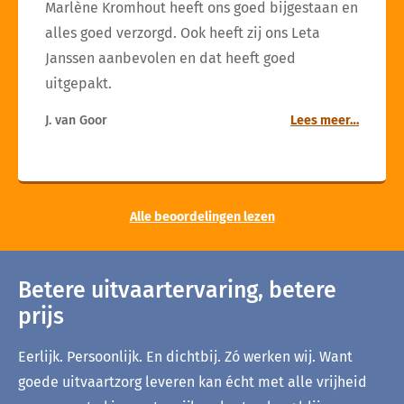
Marlène Kromhout heeft ons goed bijgestaan en
alles goed verzorgd. Ook heeft zij ons Leta
Janssen aanbevolen en dat heeft goed
uitgepakt.
J. van Goor
Lees meer…
Alle beoordelingen lezen
Betere uitvaartervaring, betere
prijs
Eerlijk. Persoonlijk. En dichtbij. Zó werken wij. Want
goede uitvaartzorg leveren kan écht met alle vrijheid