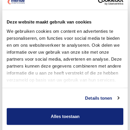
Dit kost een crematie
Deze website maakt gebruik van cookies
We gebruiken cookies om content en advertenties te
personaliseren, om functies voor social media te bieden
Bekijk tarieven voor begrafenis
en om ons websiteverkeer te analyseren. Ook delen we
informatie over uw gebruik van onze site met onze
partners voor social media, adverteren en analyse. Deze
partners kunnen deze gegevens combineren met andere
informatie die u aan ze heeft verstrekt of die ze hebben
verzameld op basis van uw gebruik van hun services.
Details tonen
Dit kost een begrafenis
Alles toestaan
Een betere uitvaart ervaring voor een betere