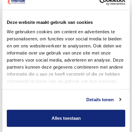
Dit kost een crematie
Deze website maakt gebruik van cookies
We gebruiken cookies om content en advertenties te
personaliseren, om functies voor social media te bieden
Bekijk tarieven voor begrafenis
en om ons websiteverkeer te analyseren. Ook delen we
informatie over uw gebruik van onze site met onze
partners voor social media, adverteren en analyse. Deze
partners kunnen deze gegevens combineren met andere
informatie die u aan ze heeft verstrekt of die ze hebben
verzameld op basis van uw gebruik van hun services.
Details tonen
Dit kost een begrafenis
Alles toestaan
Een betere uitvaart ervaring voor een betere