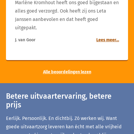
Marlène Kromhout heeft ons goed bijgestaan en
alles goed verzorgd. Ook heeft zij ons Leta
Janssen aanbevolen en dat heeft goed
uitgepakt.
J. van Goor
Lees meer…
Alle beoordelingen lezen
Betere uitvaartervaring, betere
prijs
Eerlijk. Persoonlijk. En dichtbij. Zó werken wij. Want
goede uitvaartzorg leveren kan écht met alle vrijheid