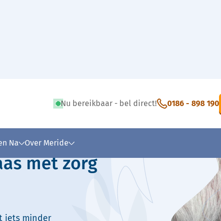
Nu bereikbaar - bel direct!
0186 - 898 190
 tekst
 en Na
Over Meride
aas met zorg
t iets minder