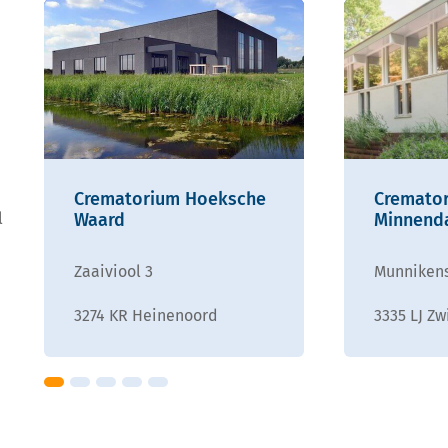
Crematorium Hoeksche
Cremato
l
Waard
Minnend
Zaaiviool 3
Munnikens
3274 KR Heinenoord
3335 LJ Zw