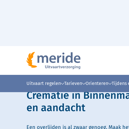
Naar hoofdinhoud
Lees voor
Uitleg woorden
Simpele
Uitvaart regelen
Tarieven
Orienteren
Tijdens
Crematie in Binnenm
en aandacht
Een overlijden is al zwaar genoeg. Maak he