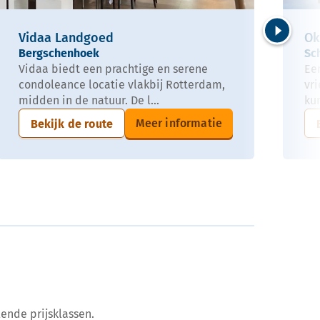
Vidaa Landgoed
Ok
Volgende
Bergschenhoek
Sc
Vidaa biedt een prachtige en serene
Een
condoleance locatie vlakbij Rotterdam,
vri
midden in de natuur. De l...
ku
Meer informatie
Bekijk de route
ende prijsklassen.