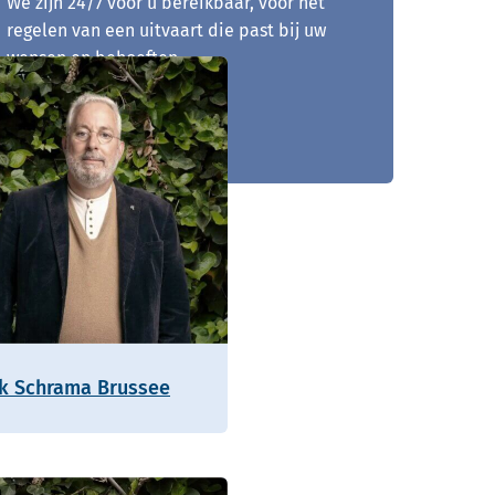
We zijn 24/7 voor u bereikbaar, voor het
regelen van een uitvaart die past bij uw
wensen en behoeften.
0186 - 898 190
ik Schrama Brussee