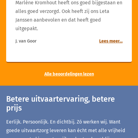
Marlène Kromhout heeft ons goed bijgestaan en
alles goed verzorgd. Ook heeft zij ons Leta
Janssen aanbevolen en dat heeft goed
uitgepakt.
J. van Goor
Lees meer…
Alle beoordelingen lezen
Betere uitvaartervaring, betere
prijs
Eerlijk. Persoonlijk. En dichtbij. Zó werken wij. Want
goede uitvaartzorg leveren kan écht met alle vrijheid