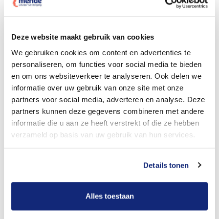
Dit kost een crematie
Deze website maakt gebruik van cookies
We gebruiken cookies om content en advertenties te
personaliseren, om functies voor social media te bieden
Bekijk tarieven voor begrafenis
en om ons websiteverkeer te analyseren. Ook delen we
informatie over uw gebruik van onze site met onze
partners voor social media, adverteren en analyse. Deze
partners kunnen deze gegevens combineren met andere
informatie die u aan ze heeft verstrekt of die ze hebben
verzameld op basis van uw gebruik van hun services.
Details tonen
Dit kost een begrafenis
Alles toestaan
Een betere uitvaart ervaring voor een betere