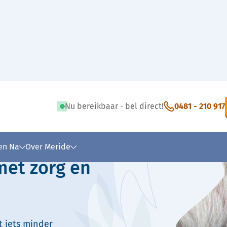
Nu bereikbaar - bel direct!
0481 - 210 917
 tekst
 en Na
Over Meride
met zorg en
t iets minder