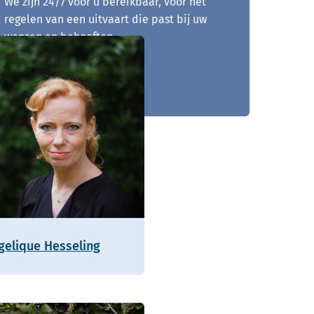
We zijn 24/7 voor u bereikbaar, voor het
regelen van een uitvaart die past bij uw
wensen en behoeften.
0481 - 210 917
gelique Hesseling