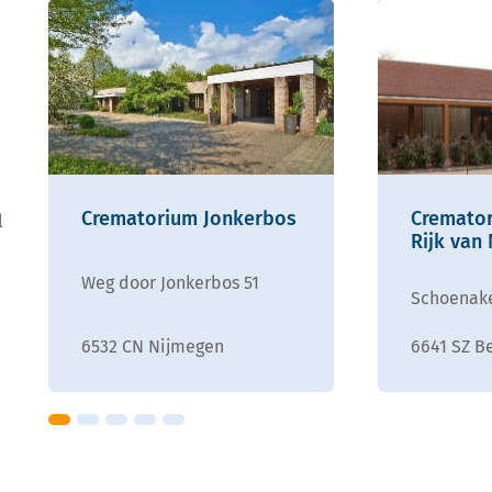
Crematorium Jonkerbos
Cremato
l
Rijk van
Weg door Jonkerbos 51
Schoenake
6532 CN Nijmegen
6641 SZ B