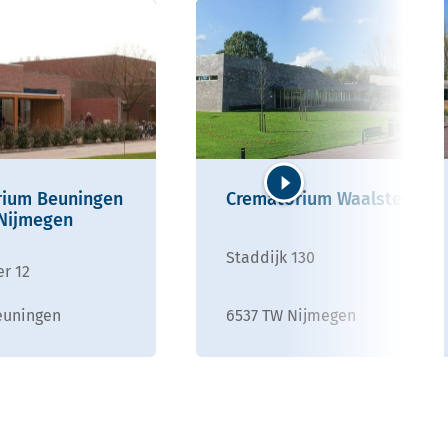
rium Beuningen
Crematorium Waalstede
Volgende
 Nijmegen
Staddijk 130
r 12
euningen
6537 TW Nijmegen