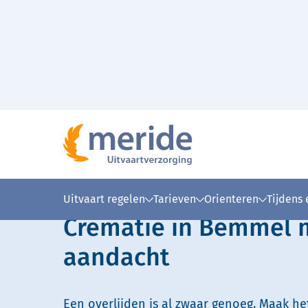
Naar hoofdinhoud
Lees voor
Uitleg woorden
Simpele
Uitvaart regelen
Tarieven
Orienteren
Tijdens
Crematie in Bemmel 
aandacht
Een overlijden is al zwaar genoeg. Maak he