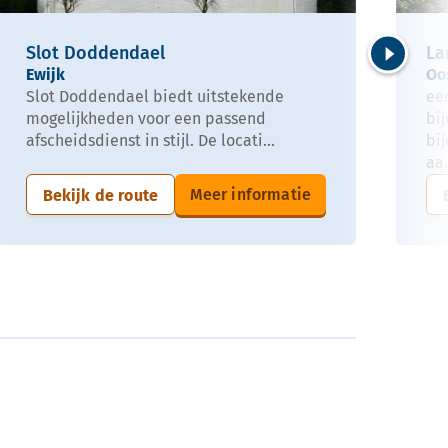
Slot Doddendael
La
Ewijk
Oo
Volgende
Slot Doddendael biedt uitstekende
ee
mogelijkheden voor een passend
bi
afscheidsdienst in stijl. De locati...
bi
aa.
Meer informatie
Bekijk de route