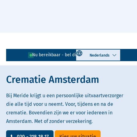
Naar hoofdinhoud
Lees voor
Uitleg woorden
Select language
Nu bereikbaar - bel direct!
020 - 218 18 17
Simpele tekst
Crematie Amsterdam
Bij Meride krijgt u een persoonlijke uitvaartverzorger
die alle tijd voor u neemt. Voor, tijdens en na de
crematie. Bovendien zijn we er voor iedereen in
Amsterdam. Met of zonder verzekering.
020 - 218 18 17
Kies uw situatie