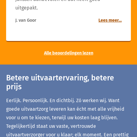
uitgepakt.
J. van Goor
Lees meer…
Alle beoordelingen lezen
Betere uitvaartervaring, betere
prijs
Eerlijk. Persoonlijk. En dichtbij. Zó werken wij. Want
goede uitvaartzorg leveren kan écht met alle vrijheid
voor u om te kiezen, terwijl uw kosten laag blijven.
Tegelijkertijd staat uw vaste, vertrouwde
uitvaartverzorger voor u klaar; elk moment. Een prettig