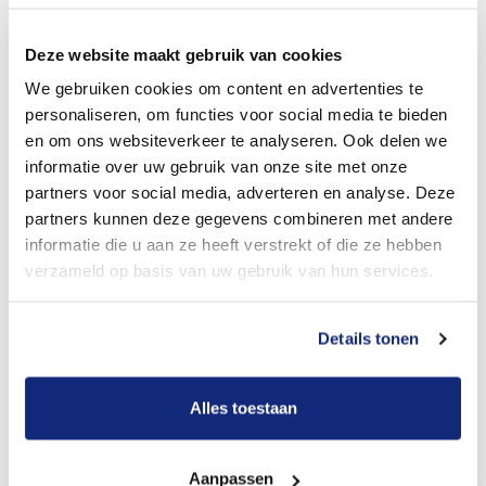
Dit kost een crematie
Deze website maakt gebruik van cookies
Bekijk tarieven voor begrafenis
We gebruiken cookies om content en advertenties te
personaliseren, om functies voor social media te bieden
en om ons websiteverkeer te analyseren. Ook delen we
informatie over uw gebruik van onze site met onze
partners voor social media, adverteren en analyse. Deze
partners kunnen deze gegevens combineren met andere
informatie die u aan ze heeft verstrekt of die ze hebben
verzameld op basis van uw gebruik van hun services.
Dit kost een begrafenis
Details tonen
Een betere uitvaart ervaring voor een betere
Alles toestaan
prijs
Aanpassen