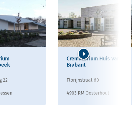
rium
Crematorium Huis van
Volgende
beek
Brabant
g 22
Florijnstraat 60
iessen
4903 RM Oosterhout