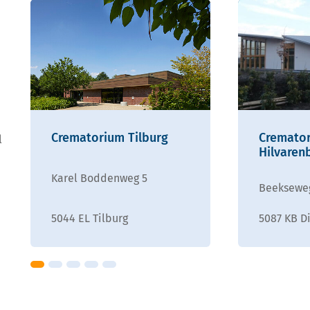
Crematorium Tilburg
Cremato
l
Hilvaren
Karel Boddenweg 5
Beeksewe
5044 EL Tilburg
5087 KB D