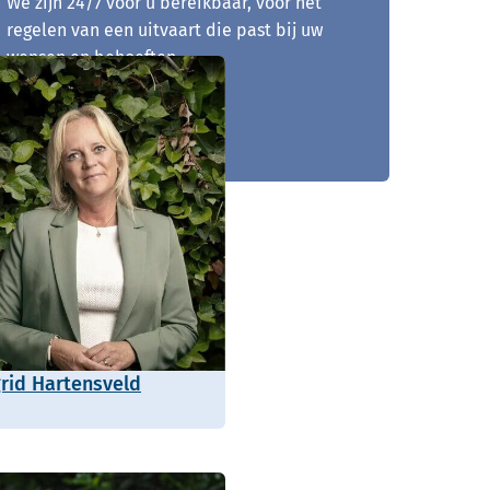
We zijn 24/7 voor u bereikbaar, voor het
regelen van een uitvaart die past bij uw
wensen en behoeften.
0172 - 796 153
grid Hartensveld