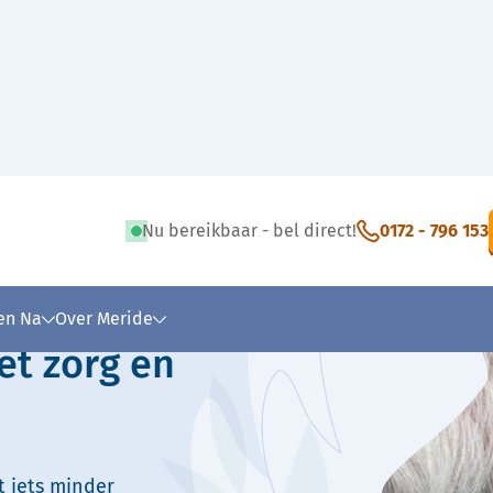
Nu bereikbaar - bel direct!
0172 - 796 153
 tekst
 en Na
Over Meride
et zorg en
t iets minder