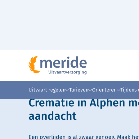
Naar hoofdinhoud
Lees voor
Uitleg woorden
Simpele
Uitvaart regelen
Tarieven
Orienteren
Tijdens
Crematie in Alphen m
aandacht
Een overlijden is al zwaar genoeg. Maak he