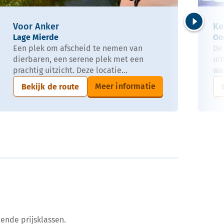
Voor Anker
Ke
Volgende
Lage Mierde
Oo
Een plek om afscheid te nemen van
De
dierbaren, een serene plek met een
uit
prachtig uitzicht. Deze locatie...
waa
Meer informatie
Bekijk de route
ende prijsklassen.