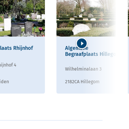
laats Rhijnhof
Algemene
Volgende
Begraafplaats Hillegom
ijnhof 4
Wilhelminalaan 3
iden
2182CA Hillegom