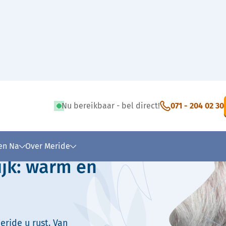
Nu bereikbaar - bel direct!
071 - 204 02 30
 tekst
 en Na
Over Meride
ijk: warm en
eride u rust. Van