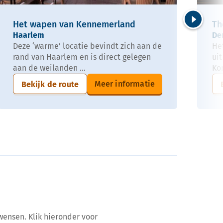
Het wapen van Kennemerland
Th
Volgende
Haarlem
De
Deze ‘warme’ locatie bevindt zich aan de
He
rand van Haarlem en is direct gelegen
ui
aan de weilanden ...
Kon
Meer informatie
Bekijk de route
wensen. Klik hieronder voor