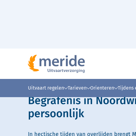
Naar hoofdinhoud
Lees voor
Uitleg woorden
Simpele
Uitvaart regelen
Tarieven
Orienteren
Tijdens
Begrafenis in Noordw
persoonlijk
In hectische tijden van overlijden brengt M