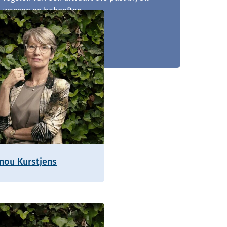
wensen en behoeften.
071 - 204 02 30
nou Kurstjens