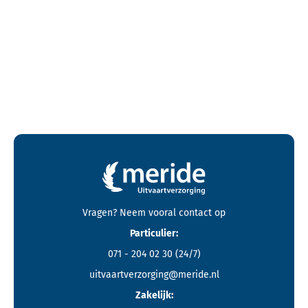
Contactgegevens en footer menu van Meride
Vragen? Neem vooral
contact
op
Particulier:
071 - 204 02 30
(24/7)
uitvaartverzorging@meride.nl
Zakelijk: