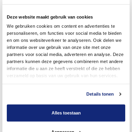
Dit kost een begrafenis
Deze website maakt gebruik van cookies
We gebruiken cookies om content en advertenties te
Bekijk tarieven voor crematie
personaliseren, om functies voor social media te bieden
en om ons websiteverkeer te analyseren. Ook delen we
informatie over uw gebruik van onze site met onze
partners voor social media, adverteren en analyse. Deze
partners kunnen deze gegevens combineren met andere
informatie die u aan ze heeft verstrekt of die ze hebben
verzameld op basis van uw gebruik van hun services.
Details tonen
Dit kost een crematie
Alles toestaan
Een betere uitvaart ervaring voor een betere
prijs