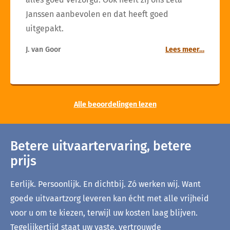
Janssen aanbevolen en dat heeft goed
uitgepakt.
J. van Goor
Lees meer…
Alle beoordelingen lezen
Betere uitvaartervaring, betere
prijs
Eerlijk. Persoonlijk. En dichtbij. Zó werken wij. Want
goede uitvaartzorg leveren kan écht met alle vrijheid
voor u om te kiezen, terwijl uw kosten laag blijven.
Tegelijkertijd staat uw vaste, vertrouwde