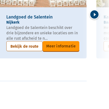
Landgoed de Salentein
Ka
Volgende
Nijkerk
Ba
Landgoed de Salentein beschikt over
Het
drie bijzondere en unieke locaties om in
mo
alle rust afscheid te n...
con
Meer informatie
Bekijk de route