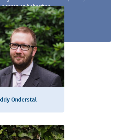
wensen en behoeften.
038 - 202 00 26
eddy Onderstal