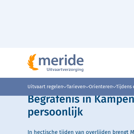
Naar hoofdinhoud
Lees voor
Uitleg woorden
Simpele
Uitvaart regelen
Tarieven
Orienteren
Tijdens
Begrafenis in Kampe
persoonlijk
In hectische tijden van overlijden brengt M