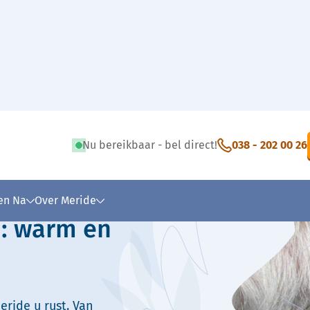
Nu bereikbaar - bel direct!
038 - 202 00 26
 tekst
 en Na
Over Meride
n: warm en
eride u rust. Van