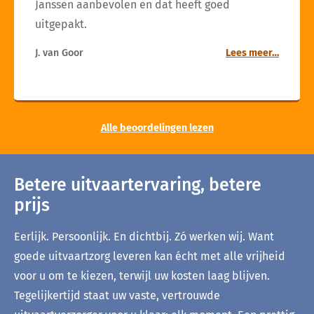
Janssen aanbevolen en dat heeft goed
uitgepakt.
J. van Goor
Lees meer…
Alle beoordelingen lezen
Betere uitvaartervaring, betere
prijs
Eerlijk. Persoonlijk. En dichtbij. Zó werken wij. Want
goede uitvaartzorg leveren kan écht met alle vrijheid
voor u om te kiezen, terwijl uw kosten laag blijven.
Tegelijkertijd staat uw vaste, vertrouwde