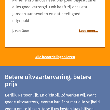
Marlène Kromhout heeft ons goed bijgestaan en
alles goed verzorgd. Ook heeft zij ons Leta
Janssen aanbevolen en dat heeft goed
uitgepakt.
J. van Goor
Lees meer…
Alle beoordelingen lezen
Betere uitvaartervaring, betere
prijs
Eerlijk. Persoonlijk. En dichtbij. Zó werken wij. Want
goede uitvaartzorg leveren kan écht met alle vrijheid
voor u om te kiezen, terwijl uw kosten laag blijven.