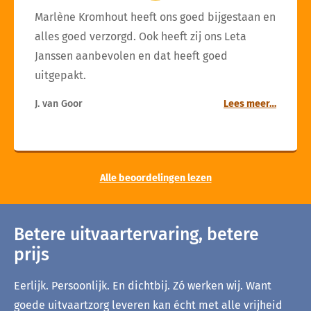
Marlène Kromhout heeft ons goed bijgestaan en
alles goed verzorgd. Ook heeft zij ons Leta
Janssen aanbevolen en dat heeft goed
uitgepakt.
J. van Goor
Lees meer…
Alle beoordelingen lezen
Betere uitvaartervaring, betere
prijs
Eerlijk. Persoonlijk. En dichtbij. Zó werken wij. Want
goede uitvaartzorg leveren kan écht met alle vrijheid