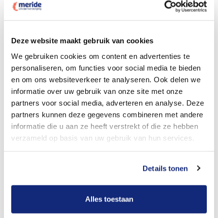
Dit kost een crematie
Deze website maakt gebruik van cookies
We gebruiken cookies om content en advertenties te
personaliseren, om functies voor social media te bieden
Bekijk tarieven voor begrafenis
en om ons websiteverkeer te analyseren. Ook delen we
informatie over uw gebruik van onze site met onze
partners voor social media, adverteren en analyse. Deze
partners kunnen deze gegevens combineren met andere
informatie die u aan ze heeft verstrekt of die ze hebben
verzameld op basis van uw gebruik van hun services.
Details tonen
Dit kost een begrafenis
Alles toestaan