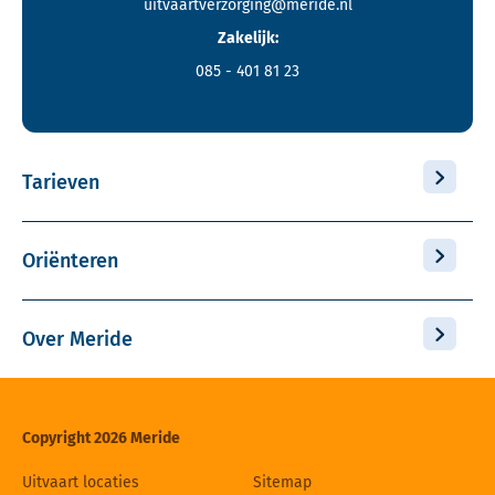
uitvaartverzorging@meride.nl
Zakelijk:
085 - 401 81 23
Tarieven
Oriënteren
Over Meride
Copyright 2026 Meride
Uitvaart locaties
Sitemap