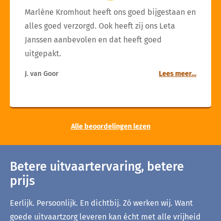
Marlène Kromhout heeft ons goed bijgestaan en
alles goed verzorgd. Ook heeft zij ons Leta
Janssen aanbevolen en dat heeft goed
uitgepakt.
J. van Goor
Lees meer…
Alle beoordelingen lezen
Betere uitvaartervaring, betere
prijs
Eerlijk. Persoonlijk. En dichtbij. Zó werken wij. Want
goede uitvaartzorg leveren kan écht met alle vrijheid