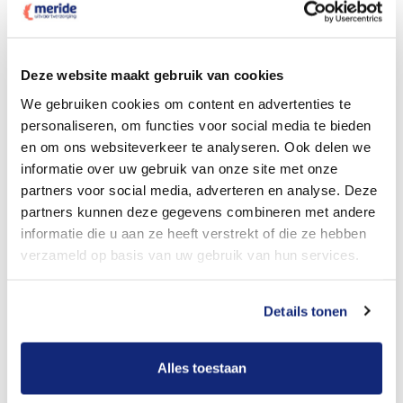
Dit kost een crematie
Deze website maakt gebruik van cookies
We gebruiken cookies om content en advertenties te
personaliseren, om functies voor social media te bieden
Bekijk tarieven voor begrafenis
en om ons websiteverkeer te analyseren. Ook delen we
informatie over uw gebruik van onze site met onze
partners voor social media, adverteren en analyse. Deze
partners kunnen deze gegevens combineren met andere
informatie die u aan ze heeft verstrekt of die ze hebben
verzameld op basis van uw gebruik van hun services.
Details tonen
Dit kost een begrafenis
Alles toestaan