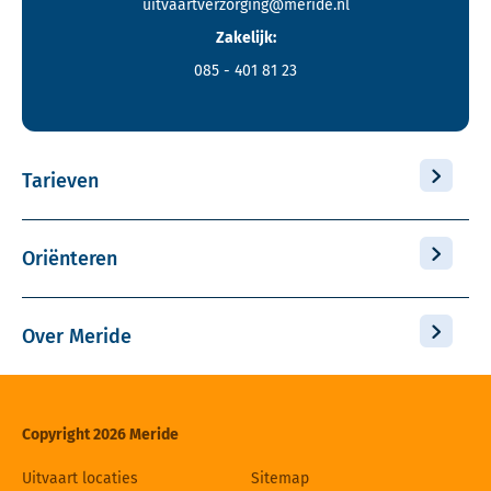
uitvaartverzorging@meride.nl
Zakelijk:
085 - 401 81 23
Tarieven
Oriënteren
Over Meride
Copyright 2026 Meride
Uitvaart locaties
Sitemap