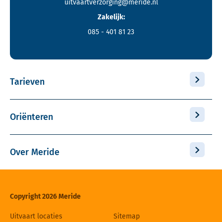
uitvaartverzorging@meride.nl
Zakelijk:
085 - 401 81 23
Tarieven
Oriënteren
Over Meride
Copyright 2026 Meride
Uitvaart locaties
Sitemap