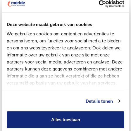
Dit kost een crematie
Deze website maakt gebruik van cookies
We gebruiken cookies om content en advertenties te
personaliseren, om functies voor social media te bieden
Bekijk tarieven voor begrafenis
en om ons websiteverkeer te analyseren. Ook delen we
informatie over uw gebruik van onze site met onze
partners voor social media, adverteren en analyse. Deze
partners kunnen deze gegevens combineren met andere
informatie die u aan ze heeft verstrekt of die ze hebben
verzameld op basis van uw gebruik van hun services.
Details tonen
Dit kost een begrafenis
Alles toestaan