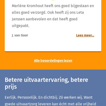
Marlène Kromhout heeft ons goed bijgestaan en
alles goed verzorgd. Ook heeft zij ons Leta
Janssen aanbevolen en dat heeft goed
uitgepakt.
J. van Goor
Lees meer…
Alle beoordelingen lezen
Betere uitvaartervaring, betere
prijs
Eerlijk. Persoonlijk. En dichtbij. Zó werken wij. Want
goede uitvaartzorg leveren kan écht met alle vrijheid