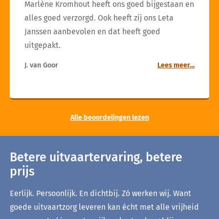
Marlène Kromhout heeft ons goed bijgestaan en
alles goed verzorgd. Ook heeft zij ons Leta
Janssen aanbevolen en dat heeft goed
uitgepakt.
J. van Goor
Lees meer…
Alle beoordelingen lezen
Betere uitvaartervaring, betere
prijs
Eerlijk. Persoonlijk. En dichtbij. Zó werken wij. Want
goede uitvaartzorg leveren kan écht met alle vrijheid