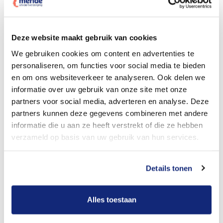
Dit kost een crematie
Deze website maakt gebruik van cookies
We gebruiken cookies om content en advertenties te
personaliseren, om functies voor social media te bieden
Bekijk tarieven voor begrafenis
en om ons websiteverkeer te analyseren. Ook delen we
informatie over uw gebruik van onze site met onze
partners voor social media, adverteren en analyse. Deze
partners kunnen deze gegevens combineren met andere
informatie die u aan ze heeft verstrekt of die ze hebben
verzameld op basis van uw gebruik van hun services.
Details tonen
Dit kost een begrafenis
Alles toestaan
Een betere uitvaart ervaring voor een betere