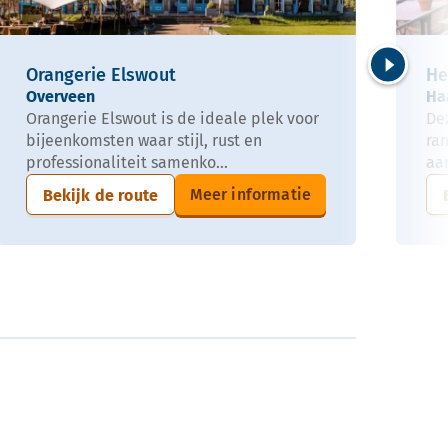
Orangerie Elswout
He
Volgende
Overveen
Ha
Orangerie Elswout is de ideale plek voor
De
bijeenkomsten waar stijl, rust en
ra
professionaliteit samenko...
aan
Meer informatie
Bekijk de route