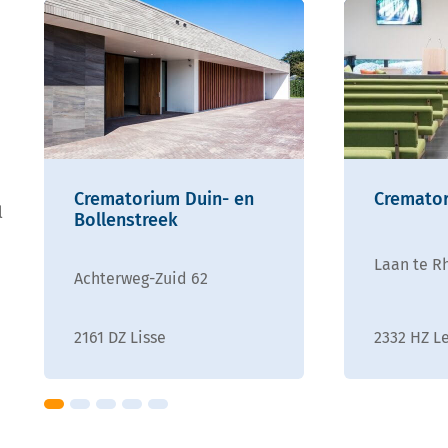
Crematorium Duin- en
Cremator
l
Bollenstreek
Laan te Rh
Achterweg-Zuid 62
2161 DZ Lisse
2332 HZ L