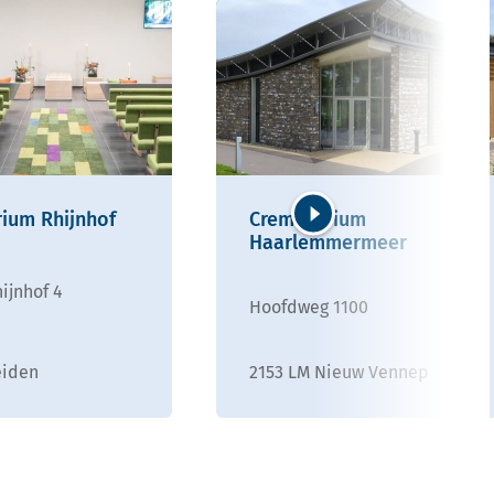
ium Rhijnhof
Crematorium
Haarlemmermeer
Volgende
ijnhof 4
Hoofdweg 1100
eiden
2153 LM Nieuw Vennep