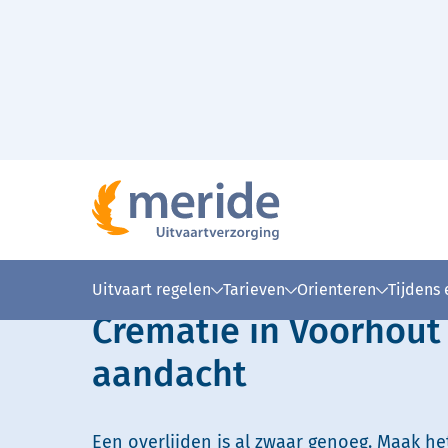
Naar hoofdinhoud
Lees voor
Uitleg woorden
Simpele
Uitvaart regelen
Tarieven
Orienteren
Tijdens
Crematie in Voorhout
aandacht
Een overlijden is al zwaar genoeg. Maak he