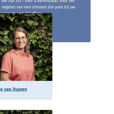
We zijn 24/7 voor u bereikbaar, voor het
regelen van een uitvaart die past bij uw
wensen en behoeften.
0252 - 742 036
ge van Vuuren