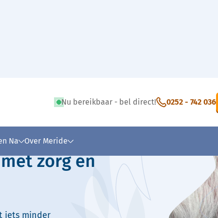
Nu bereikbaar - bel direct!
0252 - 742 036
 tekst
 en Na
Over Meride
 met zorg en
t iets minder