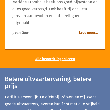
Marlène Kromhout heeft ons goed bijgestaan en
alles goed verzorgd. Ook heeft zij ons Leta
Janssen aanbevolen en dat heeft goed
uitgepakt.
J. van Goor
Lees meer…
Alle beoordelingen lezen
Betere uitvaartervaring, betere
prijs
Eerlijk. Persoonlijk. En dichtbij. Zó werken wij. Want
goede uitvaartzorg leveren kan écht met alle vrijheid