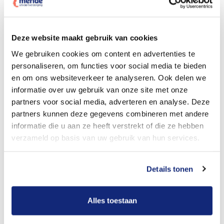
Dit kost een crematie
Deze website maakt gebruik van cookies
We gebruiken cookies om content en advertenties te
personaliseren, om functies voor social media te bieden
Bekijk tarieven voor begrafenis
en om ons websiteverkeer te analyseren. Ook delen we
informatie over uw gebruik van onze site met onze
partners voor social media, adverteren en analyse. Deze
partners kunnen deze gegevens combineren met andere
informatie die u aan ze heeft verstrekt of die ze hebben
verzameld op basis van uw gebruik van hun services.
Details tonen
Dit kost een begrafenis
Alles toestaan
Een betere uitvaart ervaring voor een betere