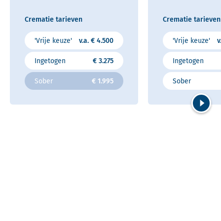
Crematie tarieven
Crematie tarieven
'Vrije keuze'
v.a. € 4.500
'Vrije keuze'
v
Ingetogen
€ 3.275
Ingetogen
Sober
€ 1.995
Sober
Volgend