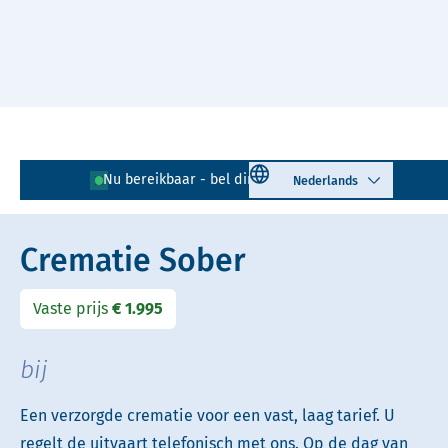
Naar hoofdinhoud
Lees voor
Uitleg woorden
Select language
Nu bereikbaar - bel direct!
010 - 268 05 85
Simpele tekst
Crematie Sober
Vaste prijs
€ 1.995
bij
Een verzorgde crematie voor een vast, laag tarief. U
regelt de uitvaart telefonisch met ons. Op de dag van