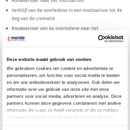
Rouwvervoer naar het mortuarium
Verblijf van de overledene in een mortuarium tot de
dag van de crematie
Rouwvervoer van de overledene naar het
crematorium
De crematie van de overledene buiten de
aanwezigheid van nabestaanden
Deze website maakt gebruik van cookies
U ontvangt van ons de praktische ‘ Zorgna Gids’ voor
We gebruiken cookies om content en advertenties te
nabestaanden
personaliseren, om functies voor social media te bieden
en om ons websiteverkeer te analyseren. Ook delen we
informatie over uw gebruik van onze site met onze
partners voor social media, adverteren en analyse. Deze
Bestel dit complete pakket met de vaste lage
prijs
partners kunnen deze gegevens combineren met andere
en bel nu naar:
010 - 268 05 85
informatie die u aan ze heeft verstrekt of die ze hebben
verzameld op basis van uw gebruik van hun services.
Of vraag nu in 2 minuten een meer maatwerk
kostenopgave aan.