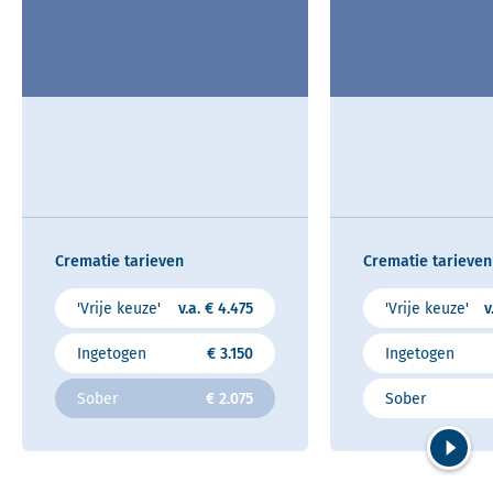
Crematie tarieven
Crematie tarieven
'Vrije keuze'
v.a. € 4.475
'Vrije keuze'
v
Ingetogen
€ 3.150
Ingetogen
Sober
€ 2.075
Sober
Volgend