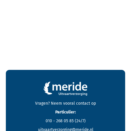
Contactgegevens en footer menu van Meride
Vragen? Neem vooral
contact
op
Particulier:
010 - 268 05 85
(24/7)
uitvaartverzorging@meride.nl