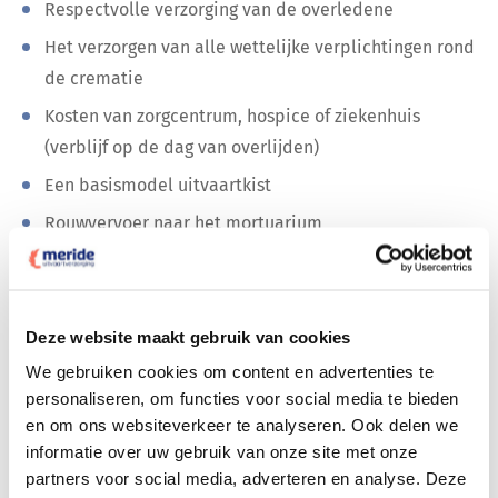
Respectvolle verzorging van de overledene
Het verzorgen van alle wettelijke verplichtingen rond
de crematie
Kosten van zorgcentrum, hospice of ziekenhuis
(verblijf op de dag van overlijden)
Een basismodel uitvaartkist
Rouwvervoer naar het mortuarium
Verblijf van de overledene in een mortuarium tot de
dag van de crematie
Rouwvervoer van de overledene naar het
Deze website maakt gebruik van cookies
crematorium
We gebruiken cookies om content en advertenties te
De crematie van de overledene buiten de
personaliseren, om functies voor social media te bieden
en om ons websiteverkeer te analyseren. Ook delen we
aanwezigheid van nabestaanden
informatie over uw gebruik van onze site met onze
U ontvangt van ons de praktische ‘ Zorgna Gids’ voor
partners voor social media, adverteren en analyse. Deze