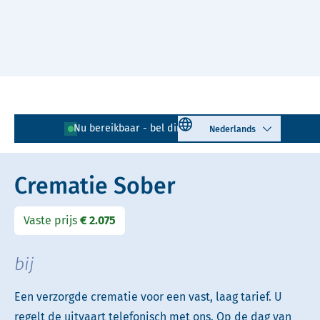
Naar hoofdinhoud
Lees voor
Uitleg woorden
Select language
Nu bereikbaar - bel direct!
010 - 268 05 85
Simpele tekst
Crematie Sober
Vaste prijs
€ 2.075
bij
Een verzorgde crematie voor een vast, laag tarief. U
regelt de uitvaart telefonisch met ons. Op de dag van