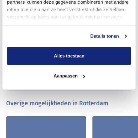
nabestaanden
partners kunnen deze gegevens combineren met andere
informatie die u aan ze heeft verstrekt of die ze hebben
verzameld op basis van uw gebruik van hun services.
Bestel dit complete pakket met de vaste lage
prijs
Details tonen
en bel nu naar:
010 - 268 05 85
Of vraag nu in 2 minuten een meer maatwerk
Alles toestaan
kostenopgave aan.
Offerte aanvragen
Aanpassen
Overige mogelijkheden in Rotterdam