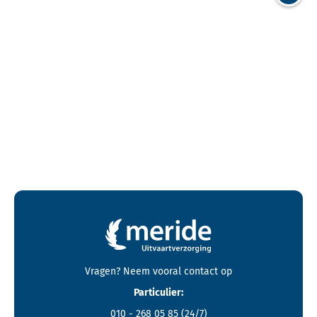
Volgend
Contactgegevens en footer menu van Meride
Vragen? Neem vooral
contact
op
Particulier:
010 - 268 05 85
(24/7)