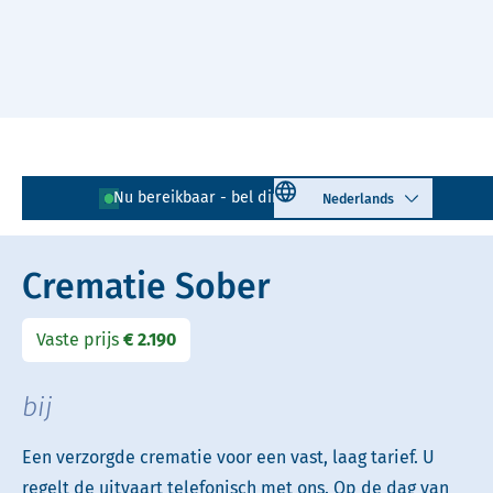
Naar hoofdinhoud
Lees voor
Uitleg woorden
Select language
Nu bereikbaar - bel direct!
010 - 268 05 85
Simpele tekst
Crematie Sober
Vaste prijs
€ 2.190
bij
Een verzorgde crematie voor een vast, laag tarief. U
regelt de uitvaart telefonisch met ons. Op de dag van