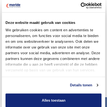
U ontvangt van ons de praktische ‘ Zorgna Gids’ voor
nabestaanden
Deze website maakt gebruik van cookies
Bestel dit complete pakket met de vaste lage
We gebruiken cookies om content en advertenties te
prijs
personaliseren, om functies voor social media te bieden
en bel nu naar:
010 - 268 05 85
en om ons websiteverkeer te analyseren. Ook delen we
Of vraag nu in 2 minuten een meer maatwerk
informatie over uw gebruik van onze site met onze
kostenopgave aan.
partners voor social media, adverteren en analyse. Deze
partners kunnen deze gegevens combineren met andere
informatie die u aan ze heeft verstrekt of die ze hebben
Offerte aanvragen
verzameld op basis van uw gebruik van hun services.
Details tonen
Overige mogelijkheden in Rotterdam
Alles toestaan