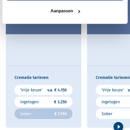
Aanpassen
Crematie tarieven
Crematie tarieven
'Vrije keuze'
v.a. € 4.150
'Vrije keuze'
v
Ingetogen
€ 3.250
Ingetogen
Sober
€ 2.190
Sober