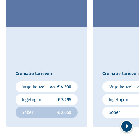
Crematie tarieven
Crematie tarieven
'Vrije keuze'
v.a. € 4.200
'Vrije keuze'
v
Ingetogen
€ 3.295
Ingetogen
Sober
€ 2.050
Sober
Volgend