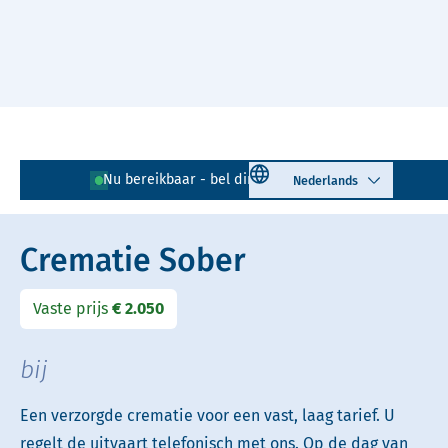
Naar hoofdinhoud
Lees voor
Uitleg woorden
Select language
Nu bereikbaar - bel direct!
010 - 268 05 85
Simpele tekst
Crematie Sober
Vaste prijs
€ 2.050
bij
Een verzorgde crematie voor een vast, laag tarief. U
regelt de uitvaart telefonisch met ons. Op de dag van