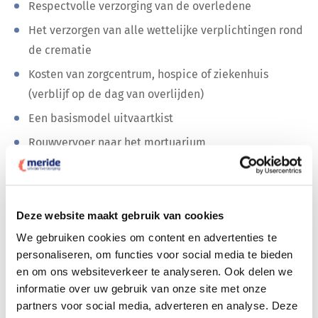
Respectvolle verzorging van de overledene
Het verzorgen van alle wettelijke verplichtingen rond
de crematie
Kosten van zorgcentrum, hospice of ziekenhuis
(verblijf op de dag van overlijden)
Een basismodel uitvaartkist
Rouwvervoer naar het mortuarium
Verblijf van de overledene in een mortuarium tot de
dag van de crematie
Rouwvervoer van de overledene naar het
Deze website maakt gebruik van cookies
crematorium
We gebruiken cookies om content en advertenties te
De crematie van de overledene buiten de
personaliseren, om functies voor social media te bieden
en om ons websiteverkeer te analyseren. Ook delen we
aanwezigheid van nabestaanden
informatie over uw gebruik van onze site met onze
U ontvangt van ons de praktische ‘ Zorgna Gids’ voor
partners voor social media, adverteren en analyse. Deze