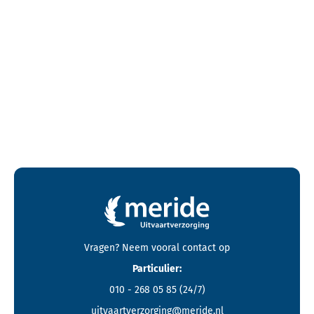
Contactgegevens en footer menu van Meride
Vragen? Neem vooral
contact
op
Particulier:
010 - 268 05 85
(24/7)
uitvaartverzorging@meride.nl