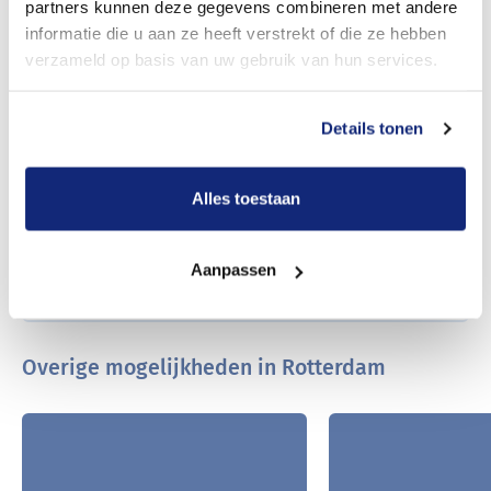
nabestaanden
partners kunnen deze gegevens combineren met andere
informatie die u aan ze heeft verstrekt of die ze hebben
verzameld op basis van uw gebruik van hun services.
Bestel dit complete pakket met de vaste lage
prijs
Details tonen
en bel nu naar:
010 - 268 05 85
Of vraag nu in 2 minuten een meer maatwerk
Alles toestaan
kostenopgave aan.
Offerte aanvragen
Aanpassen
Overige mogelijkheden in Rotterdam