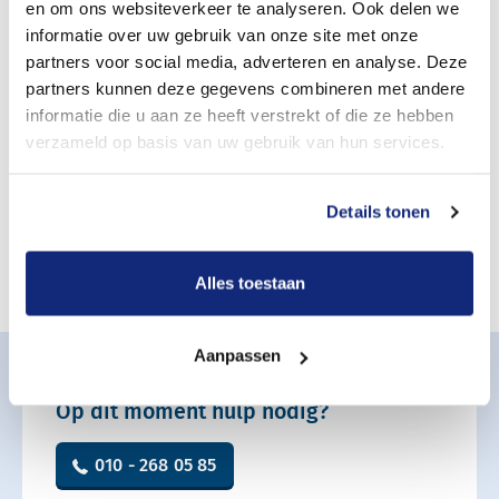
Sobere crematie
en om ons websiteverkeer te analyseren. Ook delen we
informatie over uw gebruik van onze site met onze
partners voor social media, adverteren en analyse. Deze
Telefonische bespreking van de uitvaart
partners kunnen deze gegevens combineren met andere
Stille crematie, zonder aanwezigen
informatie die u aan ze heeft verstrekt of die ze hebben
verzameld op basis van uw gebruik van hun services.
Vaste prijs
over S
Meer informatie
Details tonen
€ 2050
Alles toestaan
Terug naar Crematie Rotterdam
Aanpassen
Op dit moment hulp nodig?
010 - 268 05 85