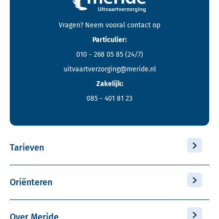
Contactgegevens en footer menu van Meride
Vragen? Neem vooral
contact
op
Particulier:
010 - 268 05 85
(24/7)
uitvaartverzorging@meride.nl
Zakelijk:
085 - 401 81 23
Tarieven
Oriënteren
Over Meride