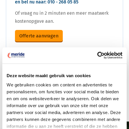
en bel nu naar:
010 - 268 05 85
Of vraag nu in 2 minuten een meer maatwerk
kostenopgave aan.
Offerte aanvragen
Onze uitvaartverzorgers voor
Schollevaar
Deze website maakt gebruik van cookies
U krijgt betrokken begeleiding in Schollevaar. Onze
We gebruiken cookies om content en advertenties te
personaliseren, om functies voor social media te bieden
uitvaartverzorgers zijn geselecteerd om goed te
en om ons websiteverkeer te analyseren. Ook delen we
luisteren en denken graag met u mee om een mooi
informatie over uw gebruik van onze site met onze
afscheid te regelen.
partners voor social media, adverteren en analyse. Deze
partners kunnen deze gegevens combineren met andere
informatie die u aan ze heeft verstrekt of die ze hebben