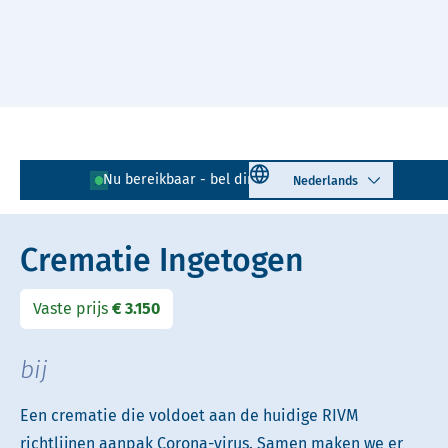
Naar hoofdinhoud
Lees voor
Uitleg woorden
Select language
Nu bereikbaar - bel direct!
010 - 268 05 85
Simpele tekst
Crematie Ingetogen
Vaste prijs
€ 3.150
bij
Een crematie die voldoet aan de huidige RIVM
richtlijnen aanpak Corona-virus. Samen maken we er