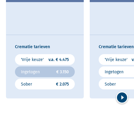
Crematie tarieven
Crematie tarieven
'Vrije keuze'
v.a. € 4.475
'Vrije keuze'
v
Ingetogen
€ 3.150
Ingetogen
Sober
€ 2.075
Sober
Volgend