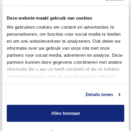
Dit kost een crematie
Deze website maakt gebruik van cookies
We gebruiken cookies om content en advertenties te
personaliseren, om functies voor social media te bieden
Bekijk tarieven voor begrafenis
en om ons websiteverkeer te analyseren. Ook delen we
informatie over uw gebruik van onze site met onze
partners voor social media, adverteren en analyse. Deze
partners kunnen deze gegevens combineren met andere
informatie die u aan ze heeft verstrekt of die ze hebben
verzameld op basis van uw gebruik van hun services.
Details tonen
Dit kost een begrafenis
Alles toestaan
Een betere uitvaart ervaring voor een betere
prijs