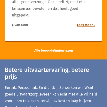
alles goed verzorgd. Ook heeft zij ons Leta
Janssen aanbevolen en dat heeft goed
uitgepakt.
J. van Goor
Lees meer…
Alle beoordelingen lezen
Betere uitvaartervaring, betere
prijs
Eerlijk. Persoonlijk. En dichtbij. Zó werken wij. Want
goede uitvaartzorg leveren kan écht met alle vrijheid
voor u om te kiezen, terwijl uw kosten laag blijven.