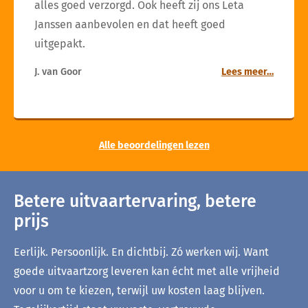
alles goed verzorgd. Ook heeft zij ons Leta
Janssen aanbevolen en dat heeft goed
uitgepakt.
J. van Goor
Lees meer…
Alle beoordelingen lezen
Betere uitvaartervaring, betere
prijs
Eerlijk. Persoonlijk. En dichtbij. Zó werken wij. Want
goede uitvaartzorg leveren kan écht met alle vrijheid
voor u om te kiezen, terwijl uw kosten laag blijven.