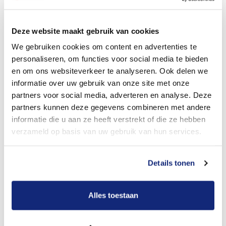
Dit kost een crematie
Deze website maakt gebruik van cookies
We gebruiken cookies om content en advertenties te
personaliseren, om functies voor social media te bieden
Bekijk tarieven voor begrafenis
en om ons websiteverkeer te analyseren. Ook delen we
informatie over uw gebruik van onze site met onze
partners voor social media, adverteren en analyse. Deze
partners kunnen deze gegevens combineren met andere
informatie die u aan ze heeft verstrekt of die ze hebben
verzameld op basis van uw gebruik van hun services.
Details tonen
Dit kost een begrafenis
Alles toestaan
Een betere uitvaart ervaring voor een betere
prijs