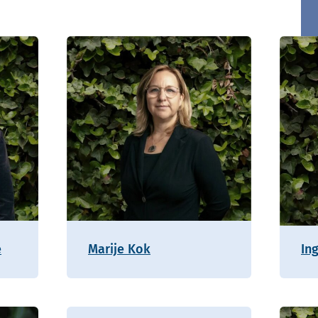
e
Marije Kok
In