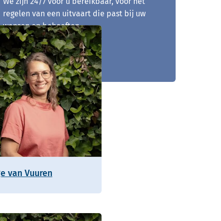
We zijn 24/7 voor u bereikbaar, voor het
regelen van een uitvaart die past bij uw
wensen en behoeften.
0252 - 742 036
ge van Vuuren