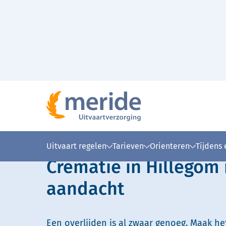
Naar hoofdinhoud
Lees voor
Uitleg woorden
Simpele
Uitvaart regelen
Tarieven
Orienteren
Tijdens
Crematie in Hillegom
aandacht
Een overlijden is al zwaar genoeg. Maak he