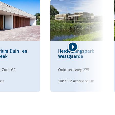
ium Duin- en
Herdenkingspark
Volgende
reek
Westgaarde
-Zuid 62
Ookmeerweg 275
sse
1067 SP Amsterdam