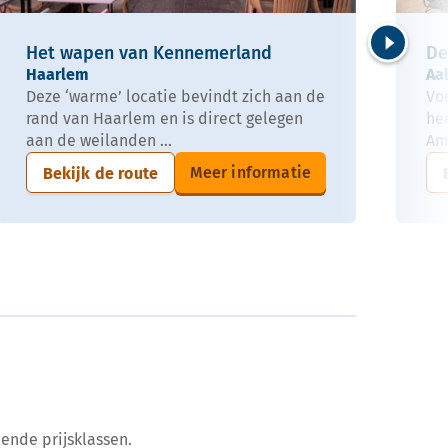
Het wapen van Kennemerland
De
Volgende
Haarlem
Aa
Deze ‘warme’ locatie bevindt zich aan de
Vo
rand van Haarlem en is direct gelegen
he
aan de weilanden ...
Am
Meer informatie
Bekijk de route
ende prijsklassen.