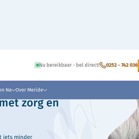
Nu bereikbaar - bel direct!
0252 - 742 036
 tekst
 en Na
Over Meride
 met zorg en
t iets minder