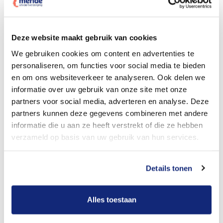
Dit kost een crematie
Deze website maakt gebruik van cookies
We gebruiken cookies om content en advertenties te
personaliseren, om functies voor social media te bieden
Bekijk tarieven voor begrafenis
en om ons websiteverkeer te analyseren. Ook delen we
informatie over uw gebruik van onze site met onze
partners voor social media, adverteren en analyse. Deze
partners kunnen deze gegevens combineren met andere
informatie die u aan ze heeft verstrekt of die ze hebben
verzameld op basis van uw gebruik van hun services.
Details tonen
Dit kost een begrafenis
Alles toestaan
Een betere uitvaart ervaring voor een betere