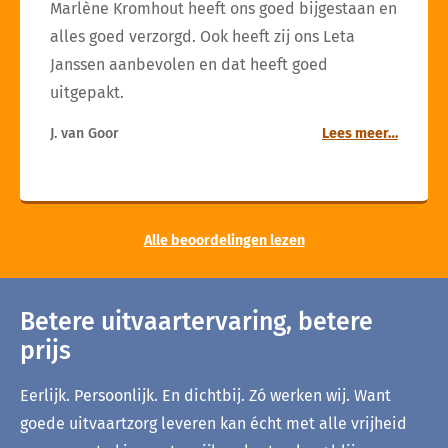
Marlène Kromhout heeft ons goed bijgestaan en
alles goed verzorgd. Ook heeft zij ons Leta
Janssen aanbevolen en dat heeft goed
uitgepakt.
J. van Goor
Lees meer…
Alle beoordelingen lezen
Betere uitvaartervaring, betere
prijs
Eerlijk. Persoonlijk. En dichtbij. Zó werken wij. Want
goede uitvaartzorg leveren kan écht met alle vrijheid