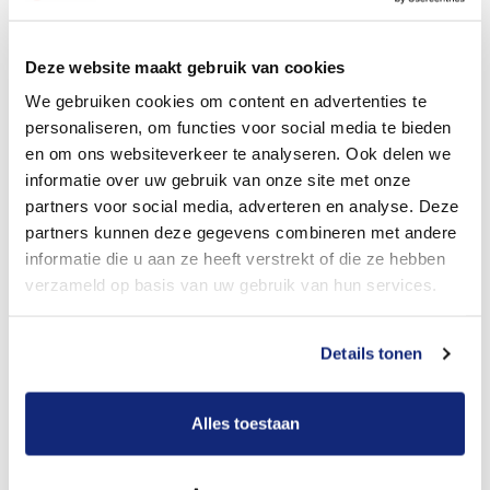
Dit kost een crematie
Deze website maakt gebruik van cookies
We gebruiken cookies om content en advertenties te
personaliseren, om functies voor social media te bieden
Bekijk tarieven voor begrafenis
en om ons websiteverkeer te analyseren. Ook delen we
informatie over uw gebruik van onze site met onze
partners voor social media, adverteren en analyse. Deze
partners kunnen deze gegevens combineren met andere
informatie die u aan ze heeft verstrekt of die ze hebben
verzameld op basis van uw gebruik van hun services.
Details tonen
Dit kost een begrafenis
Alles toestaan
Een betere uitvaart ervaring voor een betere
prijs