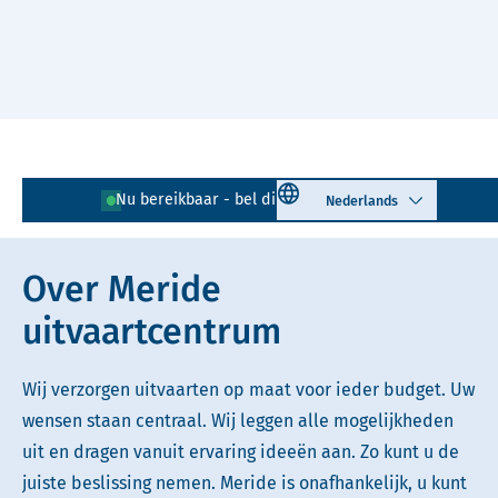
Naar hoofdinhoud
Lees voor
Uitleg woorden
Select language
Nu bereikbaar - bel direct!
085 - 401 81 23
Simpele tekst
Over Meride
uitvaartcentrum
Wij verzorgen uitvaarten op maat voor ieder budget. Uw
wensen staan centraal. Wij leggen alle mogelijkheden
uit en dragen vanuit ervaring ideeën aan. Zo kunt u de
juiste beslissing nemen. Meride is onafhankelijk, u kunt