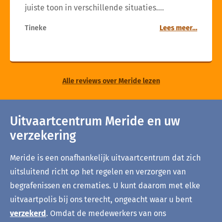
juiste toon in verschillende situaties.…
Tineke
Lees meer…
Alle reviews over Meride lezen
Uitvaartcentrum Meride en uw
verzekering
Meride is een onafhankelijk uitvaartcentrum dat zich
uitsluitend richt op het regelen en verzorgen van
begrafenissen en crematies. U kunt daarom met elke
uitvaartpolis bij ons terecht, ongeacht waar u bent
verzekerd
. Omdat de medewerkers van ons