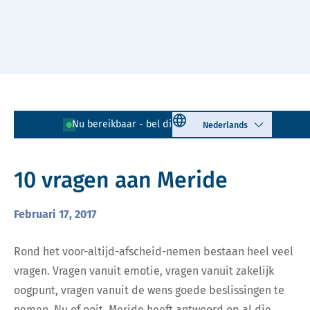
Naar hoofdinhoud
Lees voor
Uitleg woorden
Select language
Nu bereikbaar - bel direct!
085 - 401 81 23
Simpele tekst
10 vragen aan Meride
Februari 17, 2017
Rond het voor-altijd-afscheid-nemen bestaan heel veel
vragen. Vragen vanuit emotie, vragen vanuit zakelijk
oogpunt, vragen vanuit de wens goede beslissingen te
nemen. Nu of ooit. Meride heeft antwoord op al die