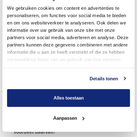
een afspraak gemaakt voor tijd en plaats van
We gebruiken cookies om content en advertenties te
personaliseren, om functies voor social media te bieden
bespreking.
en om ons websiteverkeer te analyseren. Ook delen we
Kan iedereen gebruik maken van Meride, ook als
informatie over uw gebruik van onze site met onze
men een verzekeringspolis heeft met bepaalde
partners voor social media, adverteren en analyse. Deze
bindende voorwaarden?
partners kunnen deze gegevens combineren met andere
informatie die u aan ze heeft verstrekt of die ze hebben
Iedereen is altijd vrij in de keuze van uitvaartzorg,
verzameld op basis van uw gebruik van hun services.
wat voor verzekering men ook heeft afgesloten. Als
daar toch twijfel over bestaat kan Meride u daar
duidelijkheid in verschaffen. Meride kan de polissen
Details tonen
voor u laten uitkeren, u kunt dit ook zelf doen. Ook
hier is de transparante werkwijze van Meride van
Alles toestaan
toepassing.
Meride biedt een kennismakingsgesprek aan, wat
Aanpassen
houdt een dergelijk gesprek in en wat is het
voordeel daarvan?