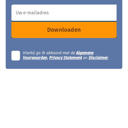
Downloaden
Hierbij ga ik akkoord met de
Algemene
Voorwaarden
,
Privacy Statement
en
Disclaimer
.