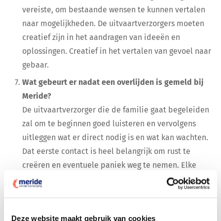
vereiste, om bestaande wensen te kunnen vertalen
naar mogelijkheden. De uitvaartverzorgers moeten
creatief zijn in het aandragen van ideeën en
oplossingen. Creatief in het vertalen van gevoel naar
gebaar.
Wat gebeurt er nadat een overlijden is gemeld bij
Meride?
De uitvaartverzorger die de familie gaat begeleiden
zal om te beginnen goed luisteren en vervolgens
uitleggen wat er direct nodig is en wat kan wachten.
Dat eerste contact is heel belangrijk om rust te
creëren en eventuele paniek weg te nemen. Elke
situatie is anders, de uitvaartverzorger zal datgene
doen of laten doen waar de situatie om vraagt. Als
het nodig of gewenst is, dan komt de
Deze website maakt gebruik van cookies
uitvaartverzorger direct naar u toe, anders wordt er