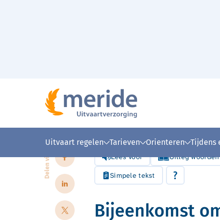
Naar hoofdinhoud
Home
Over Meride
Nieuws
Bijeenkomst omg
>
>
>
Uitvaart regelen
Tarieven
Orienteren
Tijdens
Lees voor
Uitleg woorden
Delen via
Simpele tekst
Bijeenkomst o