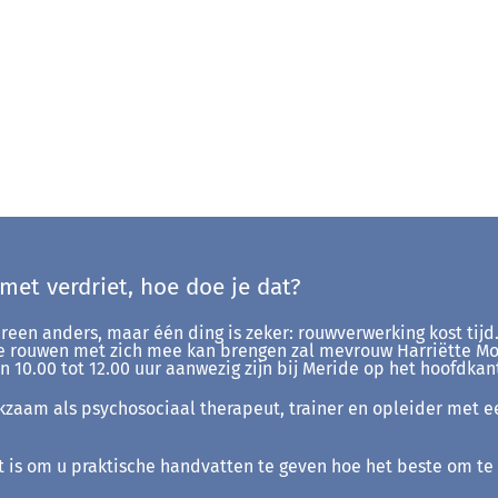
et verdriet, hoe doe je dat?
een anders, maar één ding is zeker: rouwverwerking kost tijd.
die rouwen met zich mee kan brengen zal mevrouw Harriëtte 
 10.00 tot 12.00 uur aanwezig zijn bij Meride op het hoofdkan
rkzaam als psychosociaal therapeut, trainer en opleider met e
 is om u praktische handvatten te geven hoe het beste om te