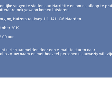
oonlijke vragen te stellen aan Harriëtte en om na afloop te pr
iteraard ook gewoon komen luisteren.
orging, Huizerstraatweg 111, 1411 GM Naarden
tober 2019
2.00 uur
kunt u zich aanmelden door een e-mail te sturen naar
l o.v.v. uw naam en met hoeveel personen u aanwezig wilt zij