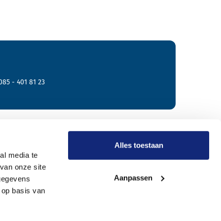
085 - 401 81 23
r Meride
Alles toestaan
al media te
van onze site
Onze werkwijze
Aanpassen
 gegevens
Wie zijn wij?
 op basis van
Vacatures