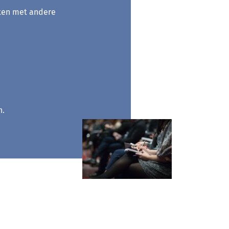
aten met andere
n.