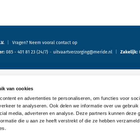
.V.
Vragen? Neem vooral
contact
op
er:
085 - 401 81 23
(24/7)
uitvaartverzorging@meride.nl
Zakelijk:
ik van cookies
Oriënteren
Ove
ontent en advertenties te personaliseren, om functies voor soci
erkeer te analyseren. Ook delen we informatie over uw gebruik 
Offerte aanvragen
cial media, adverteren en analyse. Deze partners kunnen deze
Bespreking met de uitvaartverzorger
ormatie die u aan ze heeft verstrekt of die ze hebben verzameld
es.
Kennismaking aanvragen