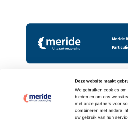
Contactgegevens en footer menu van Meride
Meride B
Particuli
Deze website maakt gebru
Tarieven
We gebruiken cookies om c
bieden en om ons websitev
Wat kost een crematie
met onze partners voor so
Wat kost een begrafenis
combineren met andere inf
uw gebruik van hun servic
Elke uitvaartpolis welkom