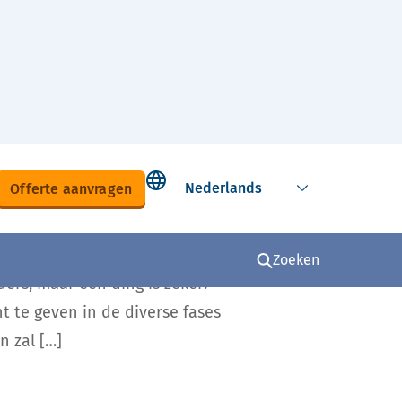
Select language
Offerte aanvragen
Zoeken
ers, maar één ding is zeker:
t te geven in de diverse fases
 zal […]