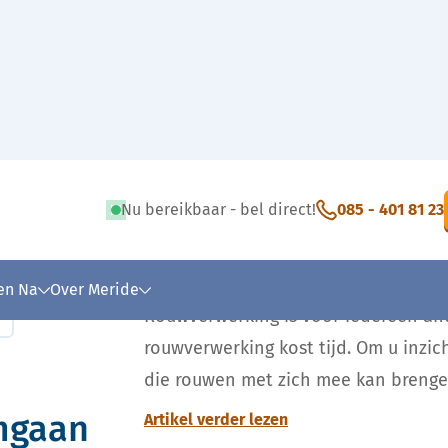
aan met verdriet, hoe doe je dat?
Nu bereikbaar - bel direct!
085 - 401 81 23
 en Na
Over Meride
Rouwverwerking is voor iedereen and
rouwverwerking kost tijd. Om u inzich
die rouwen met zich mee kan brengen
mgaan
Artikel verder lezen