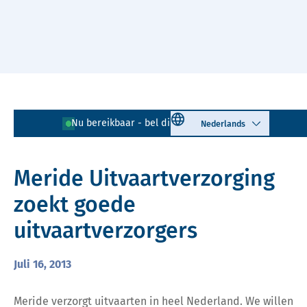
Naar hoofdinhoud
Lees voor
Uitleg woorden
Select language
Nu bereikbaar - bel direct!
085 - 401 81 23
Simpele tekst
Meride Uitvaartverzorging
zoekt goede
uitvaartverzorgers
Juli 16, 2013
Meride verzorgt uitvaarten in heel Nederland. We willen