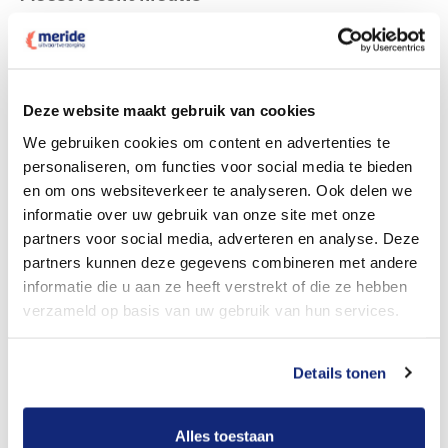
Uitvaartorganisatie Meride wordt onderdeel van
Funecap
Mei 7, 2026
Deze website maakt gebruik van cookies
We gebruiken cookies om content en advertenties te
personaliseren, om functies voor social media te bieden
PERSBERICHT: Massale onwetendheid over
uitvaartkosten
en om ons websiteverkeer te analyseren. Ook delen we
informatie over uw gebruik van onze site met onze
December 10, 2019
partners voor social media, adverteren en analyse. Deze
partners kunnen deze gegevens combineren met andere
PERSBERICHT: Innovatief uitvaartbedrijf zet mes in
informatie die u aan ze heeft verstrekt of die ze hebben
almaar duurder wordende uitvaarten
verzameld op basis van uw gebruik van hun services.
November 5, 2019
Details tonen
Bijeenkomst omgaan met verdriet, hoe doe je dat?
September 19, 2019
Alles toestaan