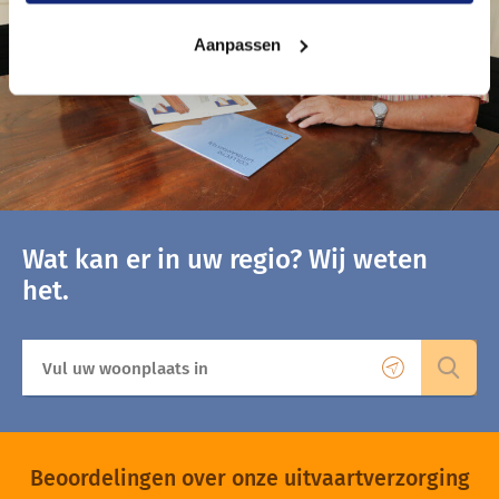
Aanpassen
Wat kan er in uw regio? Wij weten
het.
Zoek naar een locatie, bijvoorbeeld een woonplaats of provincie
Gebruik m
Zoek
Beoordelingen over onze uitvaartverzorging