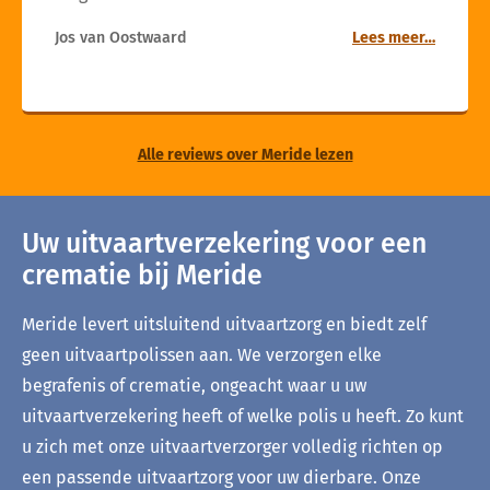
Jos van Oostwaard
Lees meer…
Alle reviews over Meride lezen
Uw uitvaartverzekering voor een
crematie bij Meride
Meride levert uitsluitend uitvaartzorg en biedt zelf
geen uitvaartpolissen aan. We verzorgen elke
begrafenis of crematie, ongeacht waar u uw
uitvaartverzekering heeft of welke polis u heeft. Zo kunt
u zich met onze uitvaartverzorger volledig richten op
een passende uitvaartzorg voor uw dierbare. Onze