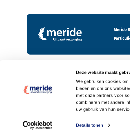
Contactgegevens en footer menu van Meride
Meride B
Particuli
Deze website maakt gebru
Tarieven
We gebruiken cookies om c
bieden en om ons websitev
Wat kost een crematie
met onze partners voor so
Wat kost een begrafenis
combineren met andere inf
uw gebruik van hun servic
Elke uitvaartpolis welkom
Offerte aanvragen
Details tonen