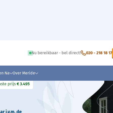
atie Ingetogen
Nu bereikbaar - bel direct!
020 - 218 18 17
 tekst
 en Na
Over Meride
aste prijs
€ 3.495
r i.v.m. de