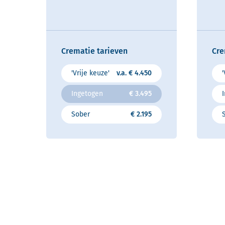
Crematie tarieven
Cre
'Vrije keuze'
v.a. € 4.450
'
Ingetogen
€ 3.495
Sober
€ 2.195