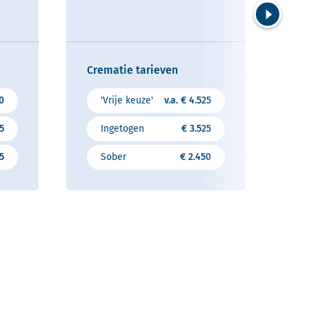
Volgende
Crematie tarieven
50
'Vrije keuze'
v.a. € 4.525
75
Ingetogen
€ 3.525
5
Sober
€ 2.450