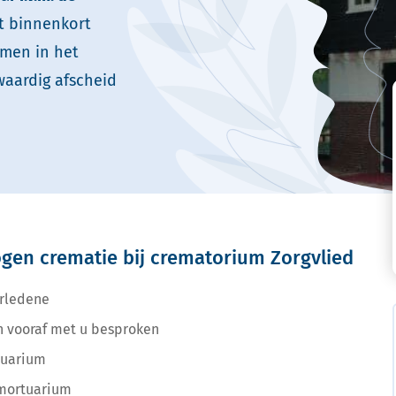
t binnenkort
emen in het
waardig afscheid
togen crematie bij crematorium Zorgvlied
erledene
h vooraf met u besproken
tuarium
 mortuarium