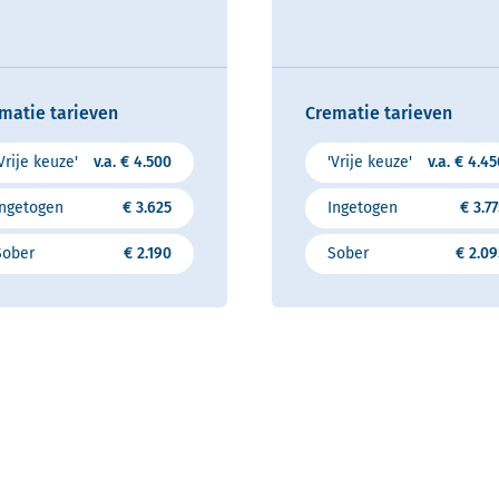
matie tarieven
Crematie tarieven
Vrije keuze'
v.a. € 4.500
'Vrije keuze'
v.a. € 4.4
Ingetogen
€ 3.625
Ingetogen
€ 3.7
Sober
€ 2.190
Sober
€ 2.09