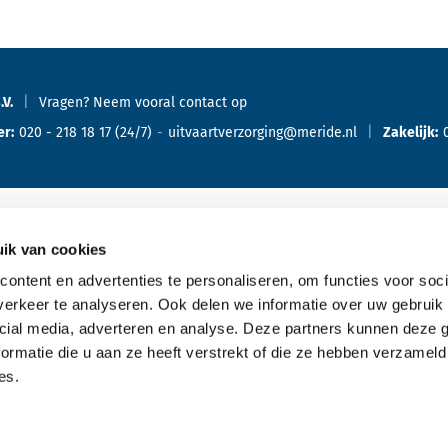
.V.
Vragen? Neem vooral
contact
op
er:
020 - 218 18 17
(24/7)
uitvaartverzorging@meride.nl
Zakelijk:
ik van cookies
Oriënteren
Ove
ontent en advertenties te personaliseren, om functies voor soci
erkeer te analyseren. Ook delen we informatie over uw gebruik 
Offerte aanvragen
cial media, adverteren en analyse. Deze partners kunnen deze
Bespreking met de uitvaartverzorger
ormatie die u aan ze heeft verstrekt of die ze hebben verzameld
es.
Kennismaking aanvragen
Typen uitvaarten