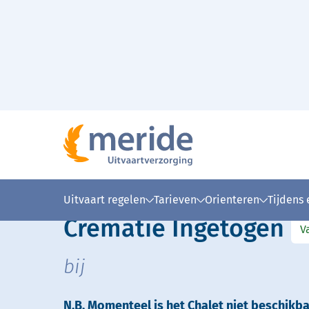
Naar hoofdinhoud
Home
Crematie Amsterdam
Zorgvlied
Crem
>
>
>
Lees voor
Uitleg woorden
Simpele
Uitvaart regelen
Tarieven
Orienteren
Tijdens
Crematie Ingetogen
V
bij
N.B. Momenteel is het Chalet niet beschikbaa