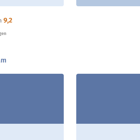
9,2
n
gen
am