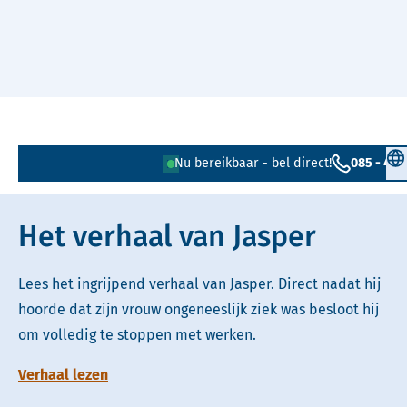
Naar hoofdinhoud
Lees voor
Uitleg woorden
Sel
Nu bereikbaar - bel direct!
085 - 401
Simpele tekst
Het verhaal van Jasper
Lees het ingrijpend verhaal van Jasper. Direct nadat hij
hoorde dat zijn vrouw ongeneeslijk ziek was besloot hij
om volledig te stoppen met werken.
Verhaal lezen