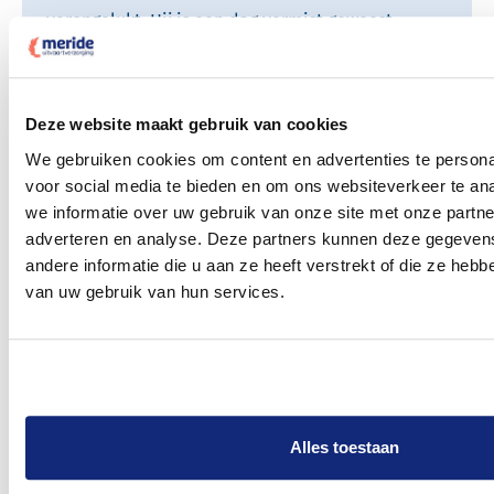
verongelukt. Hij is een dag vermist geweest
voordat ze hem vonden en ik kan nu nog steeds
niet beschrijven wat er […]
Verhaal lezen
Deze website maakt gebruik van cookies
We gebruiken cookies om content en advertenties te persona
voor social media te bieden en om ons websiteverkeer te an
we informatie over uw gebruik van onze site met onze partne
9,2
adverteren en analyse. Deze partners kunnen deze gegeve
andere informatie die u aan ze heeft verstrekt of die ze heb
van uw gebruik van hun services.
746
beoordelingen
98% beveelt Meride uitvaart aan
★★★★★
★★★★★
Alles toestaan