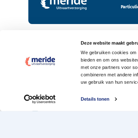
Particuli
Deze website maakt gebru
Tarieven
We gebruiken cookies om c
bieden en om ons websitev
Wat kost een crematie
met onze partners voor so
Wat kost een begrafenis
combineren met andere inf
uw gebruik van hun servic
Elke uitvaartpolis welkom
Offerte aanvragen
Details tonen
Naturapolis en de 10% extra