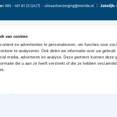
er:
085 - 401 81 23
(24/7)
uitvaartverzorging@meride.nl
Zakelijk:
ik van cookies
Oriënteren
Ove
ontent en advertenties te personaliseren, om functies voor soci
erkeer te analyseren. Ook delen we informatie over uw gebruik 
Offerte aanvragen
cial media, adverteren en analyse. Deze partners kunnen deze
Bespreking met de uitvaartverzorger
ormatie die u aan ze heeft verstrekt of die ze hebben verzameld
es.
Kennismaking aanvragen
Typen uitvaarten
Wensenboekje aanvragen