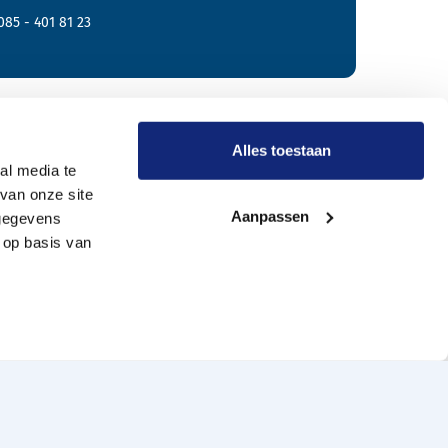
085 - 401 81 23
r Meride
Alles toestaan
al media te
van onze site
Onze werkwijze
Aanpassen
 gegevens
Wie zijn wij?
 op basis van
Vacatures
Onze uitvaartverzorgers