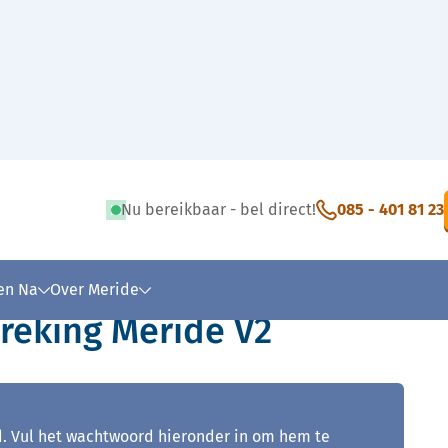
Nu bereikbaar - bel direct!
085 - 401 81 23
 tekst
 en Na
Over Meride
reking Meride V2
. Vul het wachtwoord hieronder in om hem te