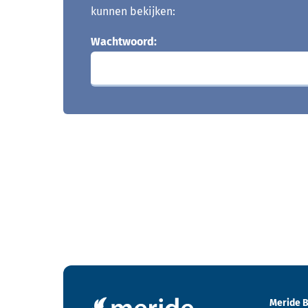
kunnen bekijken:
Wachtwoord:
Contactgegevens en footer menu van Meride
Meride B