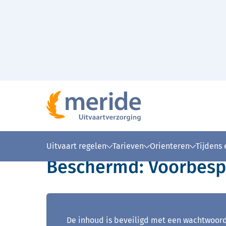
Naar hoofdinhoud
Home
Beschermd: Voorbespreking Meride V2
>
Lees voor
Uitleg woorden
Simpele
Uitvaart regelen
Tarieven
Orienteren
Tijdens
Beschermd: Voorbesp
De inhoud is beveiligd met een wachtwoord