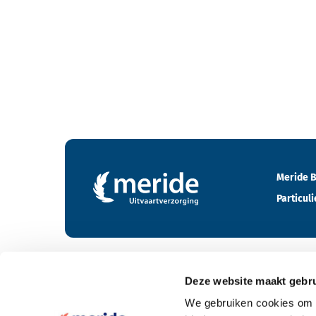
Contactgegevens en footer menu van Meride
Meride B
Particuli
Deze website maakt gebru
Tarieven
We gebruiken cookies om c