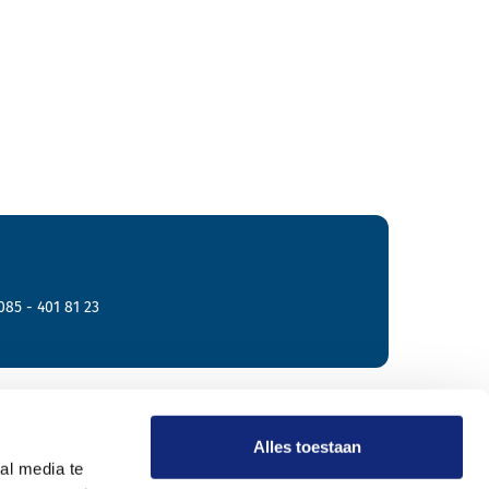
085 - 401 81 23
r Meride
Alles toestaan
al media te