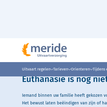
Naar hoofdinhoud
Home
Uitvaart regelen
Voorbespreking bij eut
>
>
Lees voor
Uitleg woorden
Simpele
Uitvaart regelen
Tarieven
Orienteren
Tijdens
Euthanasie is nog nie
Iemand binnen uw familie heeft gekozen v
Het bewust laten beëindigen van zijn of ha