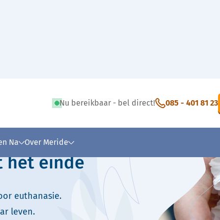
hanasie
Nu bereikbaar - bel direct!
085 - 401 81 23
 tekst
 en Na
Over Meride
t het einde
oor euthanasie.
ar leven.