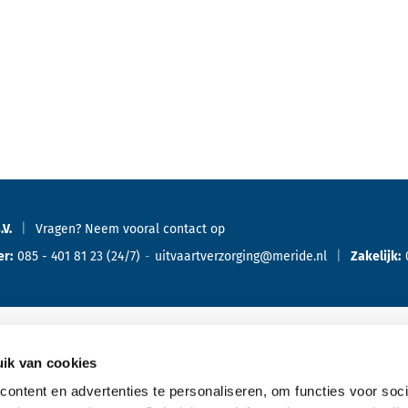
.V.
Vragen? Neem vooral
contact
op
er:
085 - 401 81 23
(24/7)
uitvaartverzorging@meride.nl
Zakelijk:
ik van cookies
Oriënteren
Ove
ontent en advertenties te personaliseren, om functies voor soci