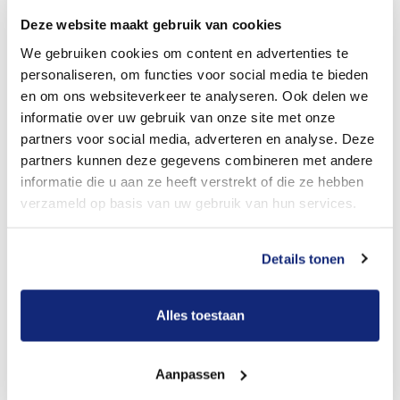
hoofdlijnen van de uitvaart bespreken. Hierbij zal hij/zij
Deze website maakt gebruik van cookies
vanuit zijn/haar ervaring u opties aandragen waaraan u
We gebruiken cookies om content en advertenties te
wellicht nog niet gedacht had. Bekijk hier wat er
personaliseren, om functies voor social media te bieden
en om ons websiteverkeer te analyseren. Ook delen we
mogelijk is op het gebied van
typen uitvaarten
.
informatie over uw gebruik van onze site met onze
partners voor social media, adverteren en analyse. Deze
Invullen van de details
partners kunnen deze gegevens combineren met andere
informatie die u aan ze heeft verstrekt of die ze hebben
Zelfs als u al in hoofdlijnen weet hoe u de uitvaart wilt
verzameld op basis van uw gebruik van hun services.
vormgeven, dan nog moeten er nog een aantal
belangrijke details ingevuld worden. Ter inspiratie
Details tonen
helpen we u met
10 uitvaart keuze opties
.
Kosten van de uitvaart
Alles toestaan
Uiteraard houdt de uitvaartverzorger bij het vormgeven
van de uitvaart ook rekening met uw budget. Na afloop
Aanpassen
van dit gesprek krijgt U dan ook desgewenst een