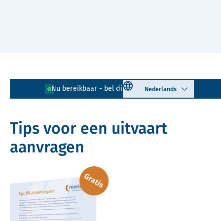
Naar hoofdinhoud
Lees voor
Uitleg woorden
Select language
Nu bereikbaar - bel direct!
085 - 401 81 23
Simpele tekst
Tips voor een uitvaart
aanvragen