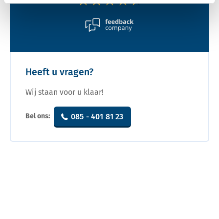
★★★★★
★★★★★
Heeft u vragen?
Wij staan voor u klaar!
Bel ons:
085 - 401 81 23