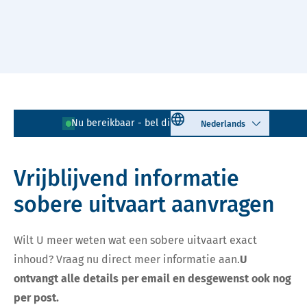
Naar hoofdinhoud
Lees voor
Uitleg woorden
Select language
Nu bereikbaar - bel direct!
085 - 401 81 23
Simpele tekst
Vrijblijvend informatie
sobere uitvaart aanvragen
Wilt U meer weten wat een sobere uitvaart exact
inhoud? Vraag nu direct meer informatie aan.
U
ontvangt alle details per email en desgewenst ook nog
per post.