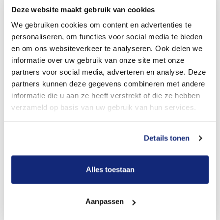
Geen druk of extra kosten
Deze website maakt gebruik van cookies
We gebruiken cookies om content en advertenties te
Elke uitvaartpolis welkom
personaliseren, om functies voor social media te bieden
Betere uitvaart & geld toe
en om ons websiteverkeer te analyseren. Ook delen we
informatie over uw gebruik van onze site met onze
Hartverwarmende ideeën
partners voor social media, adverteren en analyse. Deze
Uw tijd & tempo
partners kunnen deze gegevens combineren met andere
informatie die u aan ze heeft verstrekt of die ze hebben
Meride, voor een veilig gevoel
verzameld op basis van uw gebruik van hun services.
Details tonen
9,2
Alles toestaan
746
beoordelingen
98% beveelt Meride uitvaart aan
Aanpassen