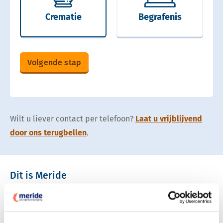
Crematie
Begrafenis
Volgende stap
Wilt u liever contact per telefoon?
Laat u vrijblijvend
door ons terugbellen
.
Dit is Meride
Eén vaste uitvaartverzorger vanaf 1e contact
Uitvaartverzorger uit uw eigen regio