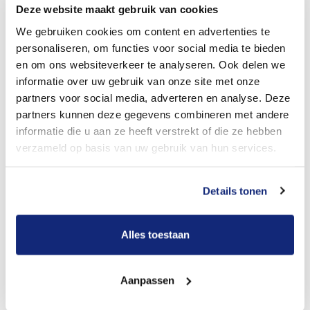
hierfür Kosten entstehen.
Deze website maakt gebruik van cookies
We gebruiken cookies om content en advertenties te
personaliseren, om functies voor social media te bieden
en om ons websiteverkeer te analyseren. Ook delen we
informatie over uw gebruik van onze site met onze
partners voor social media, adverteren en analyse. Deze
partners kunnen deze gegevens combineren met andere
informatie die u aan ze heeft verstrekt of die ze hebben
verzameld op basis van uw gebruik van hun services.
Details tonen
Krematorie Venlo nah an die Grenze
Alles toestaan
Sollten Sie sich für eine Aschebeisetzung oder eine
Aanpassen
Verstreuung der Asche in den Niederlanden