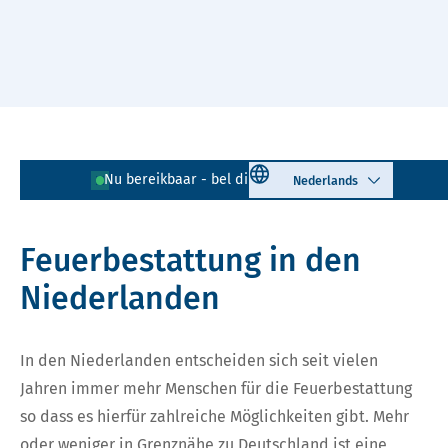
Naar hoofdinhoud
Lees voor
Uitleg woorden
Select language
Nu bereikbaar - bel direct!
085 - 401 81 23
Simpele tekst
Feuerbestattung in den
Niederlanden
In den Niederlanden entscheiden sich seit vielen
Jahren immer mehr Menschen für die Feuerbestattung
so dass es hierfür zahlreiche Möglichkeiten gibt. Mehr
oder weniger in Grenznähe zu Deutschland ist eine