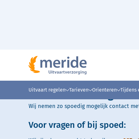
Naar hoofdinhoud
Home
Bedankt voor uw contactaanvraag
>
Hartelijk dank voor u
Uitvaart regelen
Tarieven
Orienteren
Tijdens
contactaanvraag.
Wij nemen zo spoedig mogelijk contact met
Voor vragen of bij spoed: