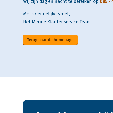
Wij zijn dag en nacht te bereiken op
085 - 
Met vriendelijke groet,
Het Meride Klantenservice Team
Terug naar de homepage
Contactgegevens en footer menu van Meride