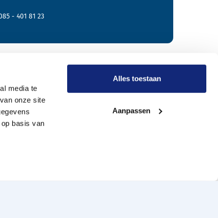
085 - 401 81 23
r Meride
Alles toestaan
al media te
van onze site
Onze werkwijze
Aanpassen
 gegevens
Wie zijn wij?
 op basis van
Vacatures
Onze uitvaartverzorgers