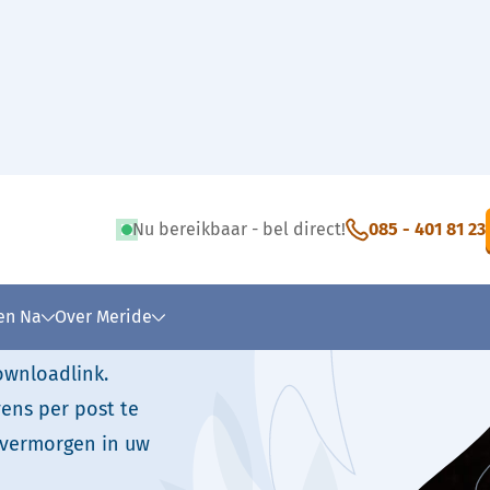
Nu bereikbaar - bel direct!
085 - 401 81 23
uw brochure
 en Na
Over Meride
ownloadlink.
ens per post te
overmorgen in uw