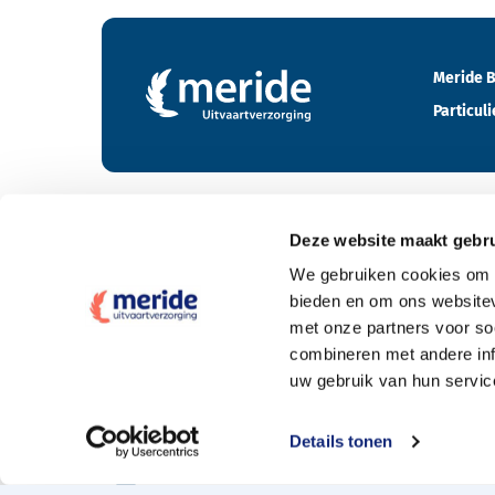
Contactgegevens en footer menu van Meride
Meride B
Particuli
Deze website maakt gebru
Tarieven
We gebruiken cookies om c
bieden en om ons websitev
Wat kost een crematie
met onze partners voor so
Wat kost een begrafenis
combineren met andere inf
uw gebruik van hun servic
Elke uitvaartpolis welkom
Offerte aanvragen
Details tonen
Naturapolis en de 10% extra