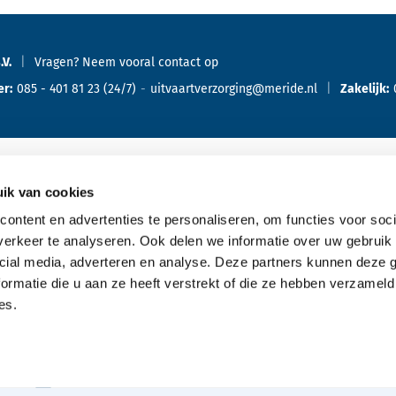
.V.
Vragen? Neem vooral
contact
op
er:
085 - 401 81 23
(24/7)
uitvaartverzorging@meride.nl
Zakelijk:
ik van cookies
Oriënteren
Ove
ontent en advertenties te personaliseren, om functies voor soci
erkeer te analyseren. Ook delen we informatie over uw gebruik 
Offerte aanvragen
cial media, adverteren en analyse. Deze partners kunnen deze
Bespreking met de uitvaartverzorger
ormatie die u aan ze heeft verstrekt of die ze hebben verzameld
es.
Kennismaking aanvragen
Typen uitvaarten
Wensenboekje aanvragen