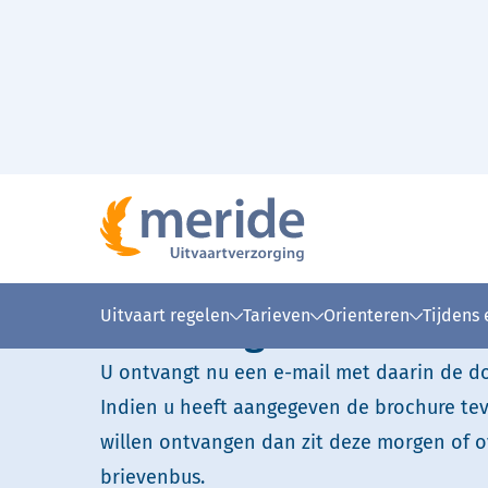
Naar hoofdinhoud
Home
Bedankt voor uw brochure aanvraag
>
Hartelijk dank voor 
Uitvaart regelen
Tarieven
Orienteren
Tijdens
aanvraag.
U ontvangt nu een e-mail met daarin de d
Indien u heeft aangegeven de brochure tev
willen ontvangen dan zit deze morgen of 
brievenbus.