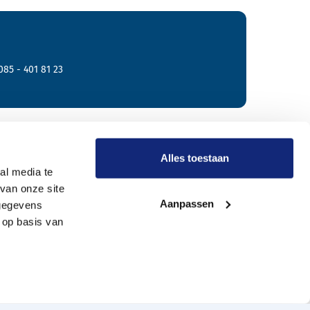
085 - 401 81 23
r Meride
Alles toestaan
al media te
van onze site
Onze werkwijze
Aanpassen
 gegevens
Wie zijn wij?
 op basis van
Vacatures
Onze uitvaartverzorgers